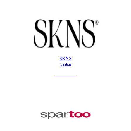
SKNS
1
rabat
SE TILBUD