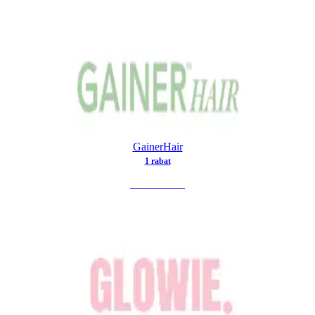
GainerHair
1
rabat
SE TILBUD