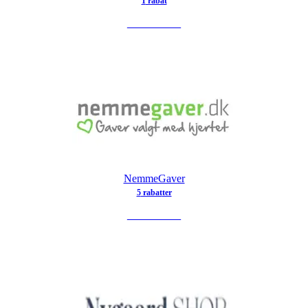
1
rabat
SE TILBUD
NemmeGaver
5
rabat
ter
SE TILBUD