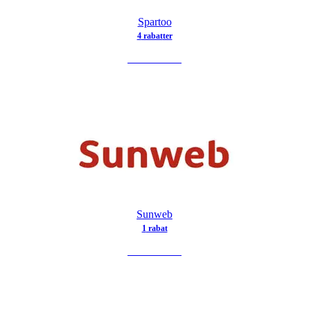
Spartoo
4
rabat
ter
SE TILBUD
Sunweb
1
rabat
SE TILBUD