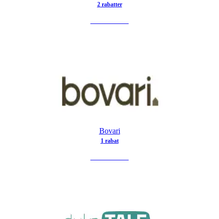
2
rabat
ter
SE TILBUD
Bovari
1
rabat
SE TILBUD