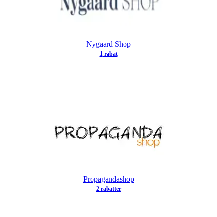
Nygaard Shop
1
rabat
SE TILBUD
Propagandashop
2
rabat
ter
SE TILBUD