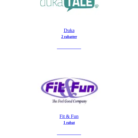
Duka
2
rabat
ter
SE TILBUD
Fit & Fun
1
rabat
SE TILBUD