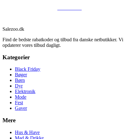
SE TILBUD
Sale
zoo
.dk
Find de bedste rabatkoder og tilbud fra danske netbutikker. Vi
opdaterer vores tilbud dagligt.
Kategorier
Black Friday
Bøger
Børn
Dyr
Elektronik
Mode
Fest
Gaver
Mere
Hus & Have
Mad & Drikke