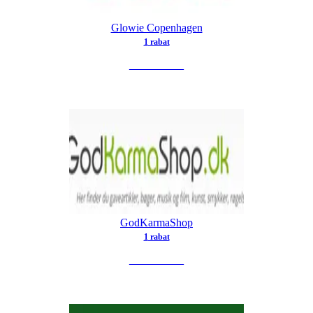
Glowie Copenhagen
1
rabat
SE TILBUD
GodKarmaShop
1
rabat
SE TILBUD