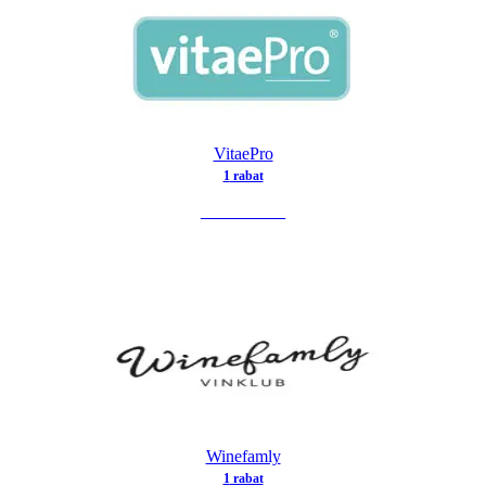
VitaePro
1
rabat
SE TILBUD
Winefamly
1
rabat