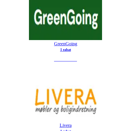
GreenGoing
1
rabat
SE TILBUD
Livera