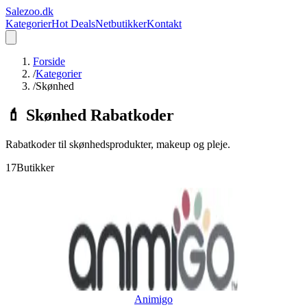
Sale
zoo
.dk
Kategorier
Hot Deals
Netbutikker
Kontakt
Forside
/
Kategorier
/
Skønhed
💄
Skønhed
Rabatkoder
Rabatkoder til skønhedsprodukter, makeup og pleje.
17
Butikker
Animigo