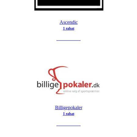
Ascendic
1
rabat
SE TILBUD
Billigepokaler
1
rabat
SE TILBUD