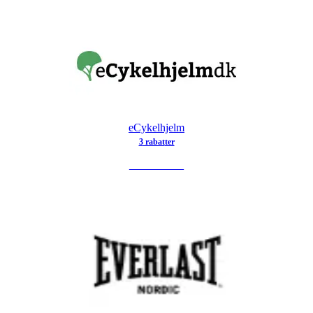
eCykelhjelm
3
rabat
ter
SE TILBUD