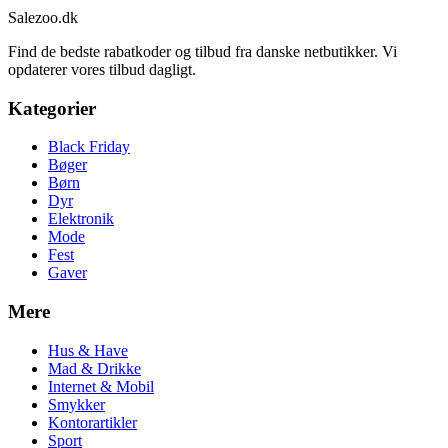
Sale
zoo
.dk
Find de bedste rabatkoder og tilbud fra danske netbutikker. Vi
opdaterer vores tilbud dagligt.
Kategorier
Black Friday
Bøger
Børn
Dyr
Elektronik
Mode
Fest
Gaver
Mere
Hus & Have
Mad & Drikke
Internet & Mobil
Smykker
Kontorartikler
Sport