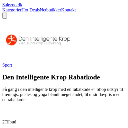
Sale
zoo
.dk
Kategorier
Hot Deals
Netbutikker
Kontakt
Sport
Den Intelligente Krop
Rabatkode
Få gang i den intelligente krop med en rabatkode ✅ Shop udstyr til
trænings, pilates og yoga blandt meget andet, til uhørt lavpris med
en rabatkode.
BESØG
DEN INTELLIGENTE KROP
→
2
Tilbud